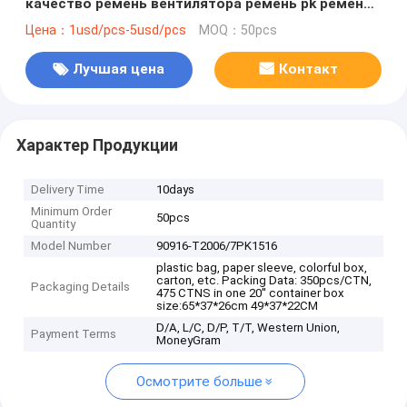
качество ремень вентилятора ремень pk ремень
поли v ремень для автомобиля toyota oem 90916-
Цена：1usd/pcs-5usd/pcs
MOQ：50pcs
T2006/7PK1516
Лучшая цена
Контакт
Характер Продукции
Delivery Time
10days
Minimum Order
50pcs
Quantity
Model Number
90916-T2006/7PK1516
plastic bag, paper sleeve, colorful box,
carton, etc. Packing Data: 350pcs/CTN,
Packaging Details
475 CTNS in one 20'' container box
size:65*37*26cm 49*37*22CM
D/A, L/C, D/P, T/T, Western Union,
Payment Terms
MoneyGram
Осмотрите больше