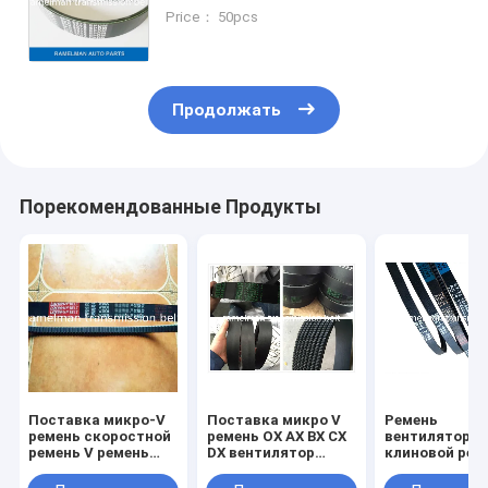
вентилятора ремень pk ремень
Price： 50pcs
поли v ремень для автомобиля
toyota oem 90916-T2006/7PK1516
Продолжать
Порекомендованные Продукты
Поставка микро-V
Поставка микро V
Ремень
ремень скоростной
ремень OX AX BX CX
вентилятора
ремень V ремень
DX вентилятор
клиновой рем
сельскохозяйственной
ремень зубы ремень
Kia Pride micro
машины ремень HB
OEM дизайн
plain belt OEM